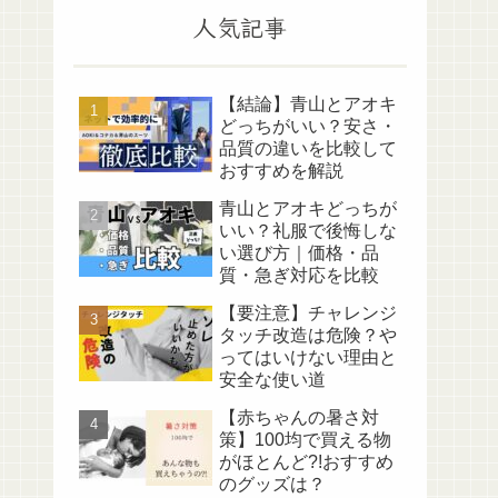
人気記事
【結論】青山とアオキ
どっちがいい？安さ・
品質の違いを比較して
おすすめを解説
青山とアオキどっちが
いい？礼服で後悔しな
い選び方｜価格・品
質・急ぎ対応を比較
【要注意】チャレンジ
タッチ改造は危険？や
ってはいけない理由と
安全な使い道
【赤ちゃんの暑さ対
策】100均で買える物
がほとんど?!おすすめ
のグッズは？