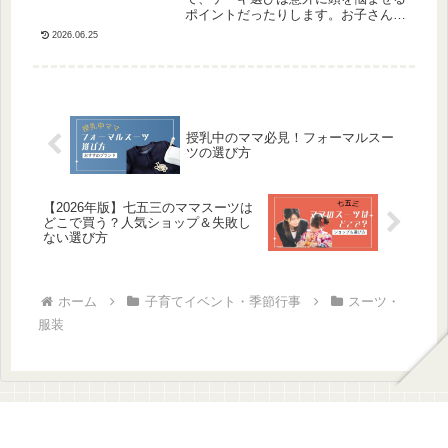
ポイントだったりします。お子さんの
喜ぶ顔を見るためには味の好みはもち
2026.06.25
ろん、デザインにもこだわりたいと思
う人もいるのではないでしょうか。そ
の上で、あらかじめ決めた予算の範囲
で買...
授乳中のママ必見！フォーマルスー
ツの選び方
【2026年版】七五三のママスーツは
どこで買う？人気ショップ＆失敗し
ない選び方
ホーム
子育てイベント・季節行事
スーツ・
服装