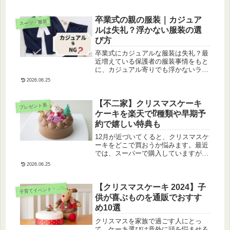
ックして、理想のランドセルを見つけ
ましょう。
卒業式の親の服装｜カジュア
スーツ・服装
ルは失礼？浮かない服装の選
び方
卒業式にカジュアルな服装は失礼？最
近増えている保護者の服装事情をもと
に、カジュアル寄りでも浮かないライ
ンやNG例、安心できる服装選びのポ
2026.06.25
イントを体験談つきで解説します。
【不二家】クリスマスケーキ
プレゼント系
ケーキを楽天で⁉種類や早期予
約で嬉しい特典も
12月が近づいてくると、クリスマスケ
ーキをどこで買おうか悩みます。最近
では、スーパーで購入していますが、
たまには違うお店のものを食べたい。
2026.06.25
ということで、不二家さんに注目して
みました。【不二家】クリスマスケー
キケーキを楽天で購入！予約期間
【クリスマスケーキ 2024】子
育てイベント・季節行事
子
は?...
供が喜ぶものを通販でおすす
め10選
クリスマスを家族で過ごす人にとっ
て、ケーキ選びは意外に頭を悩ませる