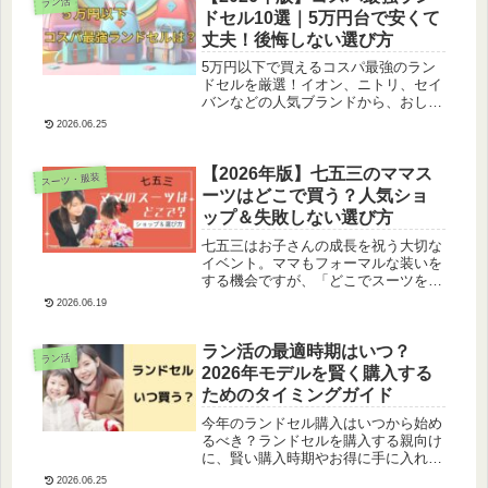
ラン活
ドセル10選｜5万円台で安くて
丈夫！後悔しない選び方
5万円以下で買えるコスパ最強のラン
ドセルを厳選！イオン、ニトリ、セイ
バンなどの人気ブランドから、おしゃ
れで機能的なモデルを価格帯別に紹介
2026.06.25
します。
【2026年版】七五三のママス
スーツ・服装
ーツはどこで買う？人気ショ
ップ＆失敗しない選び方
七五三はお子さんの成長を祝う大切な
イベント。ママもフォーマルな装いを
する機会ですが、「どこでスーツを買
えばいいの？」「どんなデザインを選
2026.06.19
べばいいの？」と悩む方に、七五三に
ぴったりのスーツを購入できるおすす
めのショップや選び方について詳しく
ラン活の最適時期はいつ？
ラン活
ご紹介します。
2026年モデルを賢く購入する
ためのタイミングガイド
今年のランドセル購入はいつから始め
るべき？ランドセルを購入する親向け
に、賢い購入時期やお得に手に入れる
方法を解説！最適なタイミングをチェ
2026.06.25