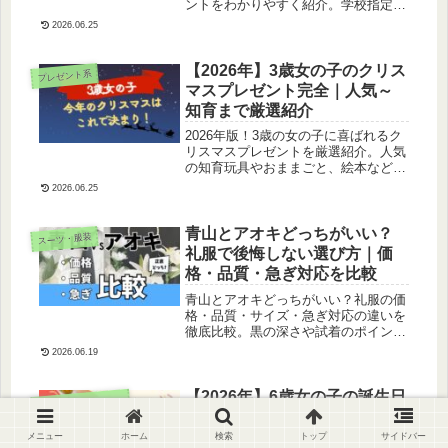
ントをわかりやすく紹介。学校指定の
有無、サイズ選び、着回しのコツま
2026.06.25
で、失敗しないフォーマル服選びをサ
ポートします。
【2026年】3歳女の子のクリス
プレゼント系
マスプレゼント完全｜人気～
知育まで厳選紹介
2026年版！3歳の女の子に喜ばれるク
リスマスプレゼントを厳選紹介。人気
の知育玩具やおままごと、絵本など、
予算や選び方のポイントも解説しま
2026.06.25
す。
青山とアオキどっちがいい？
スーツ・服装
礼服で後悔しない選び方｜価
格・品質・急ぎ対応を比較
青山とアオキどっちがいい？礼服の価
格・品質・サイズ・急ぎ対応の違いを
徹底比較。黒の深さや試着のポイン
ト、失敗しない選び方も体験ベースで
2026.06.19
解説。コスパ重視か安心重視か、自分
に合う選び方が分かります。
【2026年】6歳女の子の誕生日
育てイベント・季節行事
子
プレゼント|おもちゃ以外で喜
ばれるモノ
メニュー
ホーム
検索
トップ
サイドバー