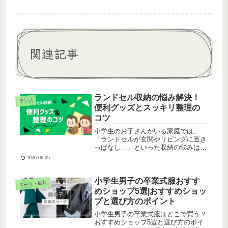
関連記事
ランドセル収納の悩み解決！
ラン活
便利グッズとスッキリ整理の
コツ
小学生のお子さんがいる家庭では、
「ランドセルが玄関やリビングに置き
っぱなし…」といった収納の悩みはあ
りませんか？今回はランドセル収納を
2026.06.25
スッキリさせるための便利グッズと整
理のコツをご紹介します！
小学生男子の卒業式服おすす
スーツ・服装
めショップ5選|おすすめショッ
プと選び方のポイント
小学生男子の卒業式服はどこで買う？
おすすめショップ5選と選び方のポイ