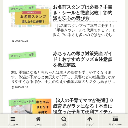
ます。
お名前スタンプは必要？手書
子育てグッズ・食事
き・シールと徹底比較｜節約
派も安心の選び方
「お名前スタンプって本当に必要？」
「手書きやシールで代用できる？」と
悩んでいる方も多いのではないでしょ
うか。今回は、お名前スタンプ・手書
2025.09.28
き・お名前シールのメリット・デメリ
ットを比較し、それぞれの特徴に合っ
たおすすめの選び方をご紹介します！
赤ちゃんの寒さ対策完全ガイ
子育てグッズ・食事
ド！おすすめグッズ＆注意点
を徹底解説
寒い季節になると赤ちゃんは寒さの影響を受けやすくなりま
す。体温が下がると免疫力が低下し、風邪などの感染症にかか
りやすくなるほか、手足の冷えや低体温症のリスクも高まりま
す。ここでは、快適な温度や湿度だけでなく、お出かけ時のお
2025.02.18
すすめグッズなどにも注目します。
【3人の子育てママが厳選】0
子育てグッズ・食事
歳育児がラクになる！本当に
役立った子育て便利アイテム
子育てに役立つ育児グッズはたくさん
ありますが、3人の子供を育てている
メニュー
ホーム
検索
トップ
サイドバー