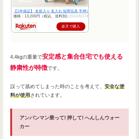
【1年保証】 名前入り 名入れ 知育玩具 手押し車 出産祝い 1歳誕生日プレゼ
価格：13,200円（税込、送料別)
(2024/6/17時点)
楽天で購入
安定感と集合住宅でも使える
4.4kgの重量で
静粛性が特徴
です。
誤って舐めてしまった時のことを考えて、
安全な塗
料が使用
されています。
アンパンマン乗って! 押して! へんしんウォー
カー