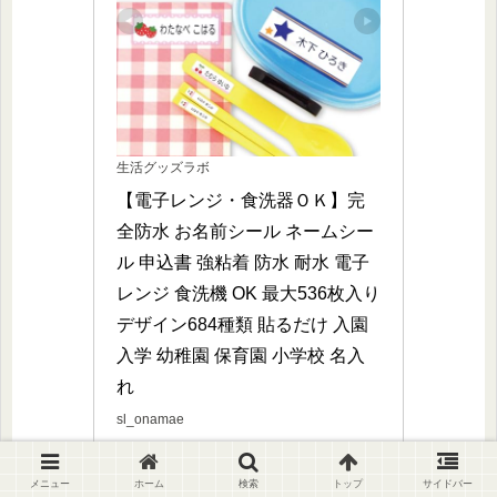
生活グッズラボ
【電子レンジ・食洗器ＯＫ】完
全防水 お名前シール ネームシー
ル 申込書 強粘着 防水 耐水 電子
レンジ 食洗機 OK 最大536枚入り 
デザイン684種類 貼るだけ 入園 
入学 幼稚園 保育園 小学校 名入
れ
sl_onamae
Amazonで見る
メニュー
ホーム
検索
トップ
サイドバー