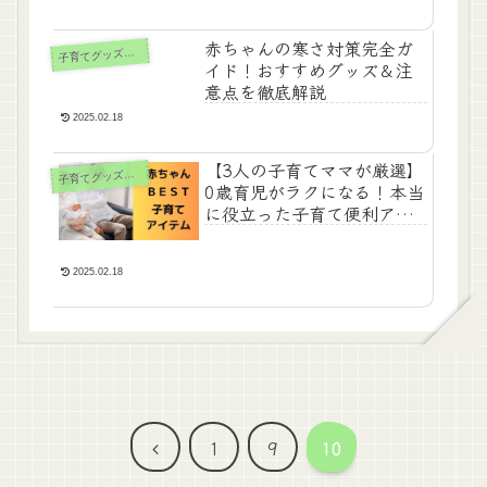
赤ちゃんの寒さ対策完全ガ
子
育てグッズ・食事
イド！おすすめグッズ＆注
意点を徹底解説
2025.02.18
【3人の子育てママが厳選】
子
育てグッズ・食事
0歳育児がラクになる！本当
に役立った子育て便利アイ
テム
2025.02.18
前
1
9
10