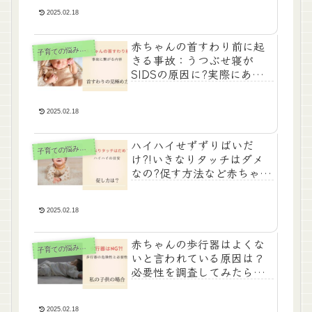
2025.02.18
赤ちゃんの首すわり前に起
育ての悩み・体験談
子
きる事故：うつぶせ寝が
SIDSの原因に?実際にあっ
たエピも
2025.02.18
ハイハイせずずりばいだ
育ての悩み・体験談
子
け?!いきなりタッチはダメ
なの?促す方法など赤ちゃん
の心配事を解決!!
2025.02.18
赤ちゃんの歩行器はよくな
育ての悩み・体験談
子
いと言われている原因は？
必要性を調査してみたら驚
きの結果が…
2025.02.18