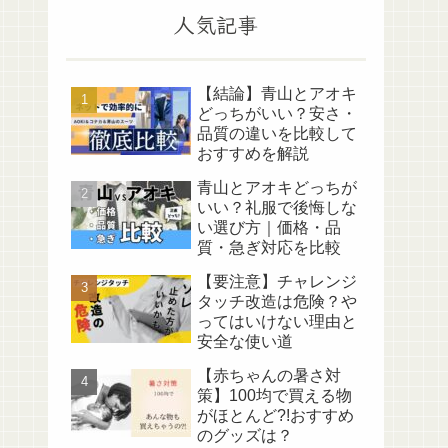
人気記事
【結論】青山とアオキ
どっちがいい？安さ・
品質の違いを比較して
おすすめを解説
青山とアオキどっちが
いい？礼服で後悔しな
い選び方｜価格・品
質・急ぎ対応を比較
【要注意】チャレンジ
タッチ改造は危険？や
ってはいけない理由と
安全な使い道
【赤ちゃんの暑さ対
策】100均で買える物
がほとんど?!おすすめ
のグッズは？