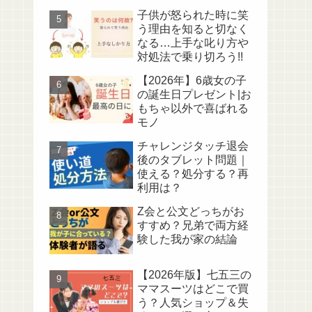
子供が怒られた時に笑
う理由を知ると切なく
なる…上手な叱り方や
対処法で乗り切ろう!!
【2026年】6歳女の子
の誕生日プレゼント|お
もちゃ以外で喜ばれる
モノ
チャレンジタッチ退会
後のタブレット問題｜
使える？処分する？再
利用は？
Z会と公文どっちがお
すすめ？兄弟で両方経
験した我が家の結論
【2026年版】七五三の
ママスーツはどこで買
う？人気ショップ＆失